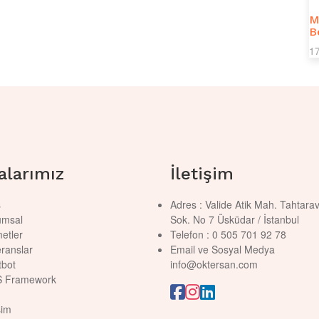
M
B
1
alarımız
İletişim
ş
Adres : Valide Atik Mah. Tahtara
umsal
Sok. No 7 Üsküdar / İstanbul
etler
Telefon : 0 505 701 92 78
ranslar
Email ve Sosyal Medya
tbot
info@oktersan.com
S Framework
şim