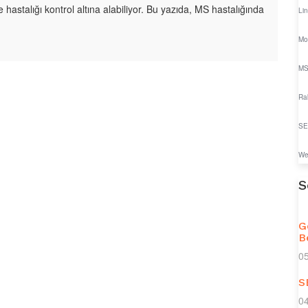
e hastalığı kontrol altına alabiliyor. Bu yazıda, MS hastalığında
Lin
Mo
MS
Rak
SE
We
S
G
B
0
S
0