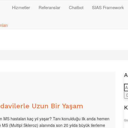
Hizmetler
Referanslar
Chatbot
SIAS Framework
mları
A
edavilerle Uzun Bir Yaşam
K
m MS hastaları kaç yıl yaşar? Tanı konulduğu ilk anda hemen
Go
 MS (Multipl Skleroz) alanında son 20 yılda büyük ilerleme