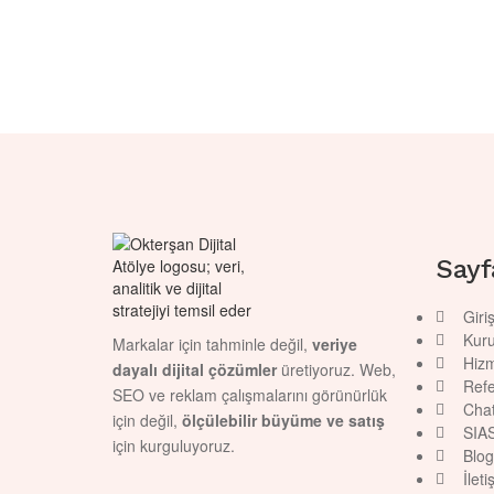
Sayf
Giri
Kur
Markalar için tahminle değil,
veriye
Hizm
dayalı dijital çözümler
üretiyoruz. Web,
Refe
SEO ve reklam çalışmalarını görünürlük
Cha
için değil,
ölçülebilir büyüme ve satış
SIA
için kurguluyoruz.
Blog
İleti