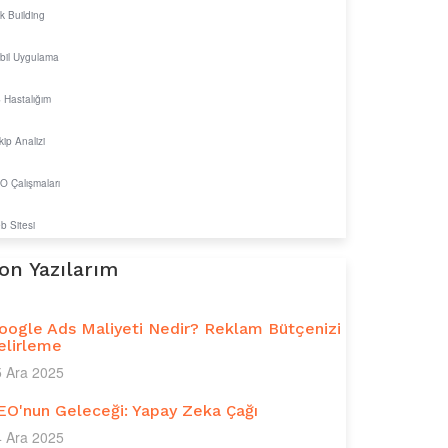
k Building
bil Uygulama
 Hastalığım
ip Analizi
O Çalışmaları
b Sitesi
on Yazılarım
oogle Ads Maliyeti Nedir? Reklam Bütçenizi
elirleme
5 Ara 2025
EO'nun Geleceği: Yapay Zeka Çağı
4 Ara 2025